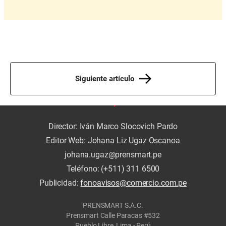
Siguiente artículo
Director: Iván Marco Slocovich Pardo
Editor Web: Johana Liz Ugaz Oscanoa
johana.ugaz@prensmart.pe
Teléfono: (+511) 311 6500
Publicidad:
fonoavisos@comercio.com.pe
PRENSMART S.A.C.
Prensmart Calle Paracas #532
Pueblo Libre, Lima - Perú