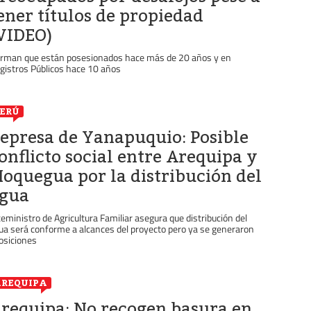
ener títulos de propiedad
VIDEO)
irman que están posesionados hace más de 20 años y en
gistros Públicos hace 10 años
ERÚ
epresa de Yanapuquio: Posible
onflicto social entre Arequipa y
oquegua por la distribución del
gua
ceministro de Agricultura Familiar asegura que distribución del
ua será conforme a alcances del proyecto pero ya se generaron
osiciones
REQUIPA
requipa: No recogen basura en