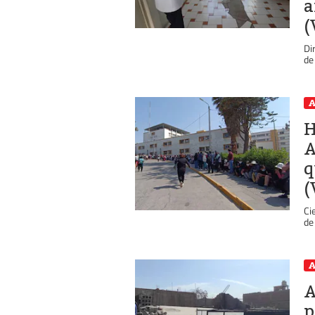
a
(
Di
de
A
H
A
q
(
Ci
de
A
A
p