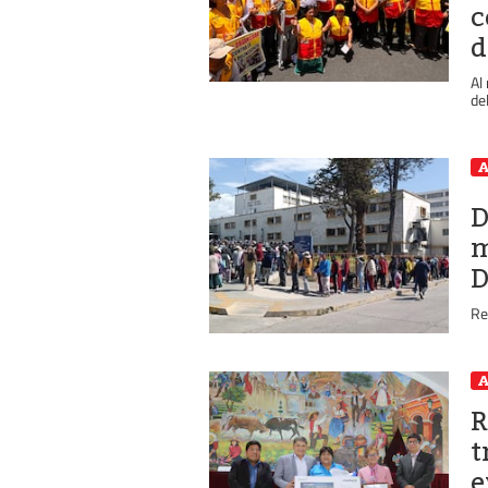
c
d
Al
de
A
D
m
D
Re
A
R
t
e