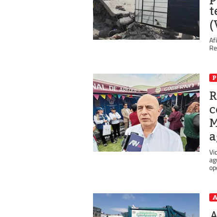
t
(
Af
Re
P
R
c
M
a
Vi
ag
op
A
A