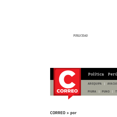
Política
Per
AREQUIPA
AYACU
PIURA
PUNO
CORREO
>
por