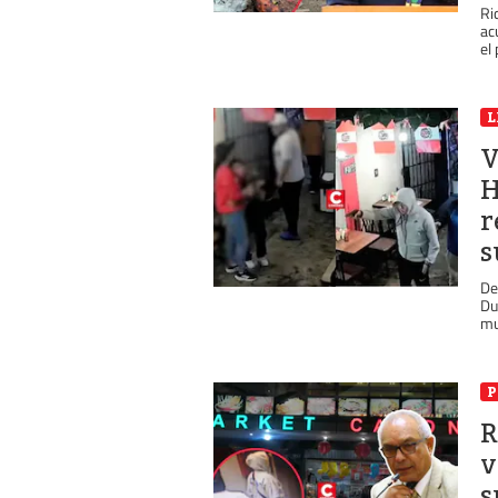
Ri
ac
el
L
V
H
r
s
De
Du
mu
P
R
v
s