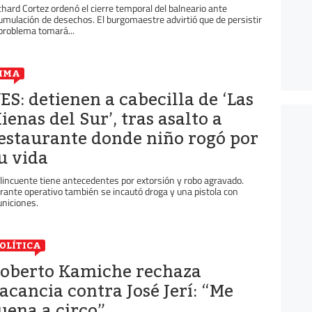
chard Cortez ordenó el cierre temporal del balneario ante
umulación de desechos. El burgomaestre advirtió que de persistir
 problema tomará...
IMA
ES: detienen a cabecilla de ‘Las
ienas del Sur’, tras asalto a
estaurante donde niño rogó por
u vida
lincuente tiene antecedentes por extorsión y robo agravado.
rante operativo también se incautó droga y una pistola con
niciones.
OLÍTICA
oberto Kamiche rechaza
acancia contra José Jerí: “Me
uena a circo”