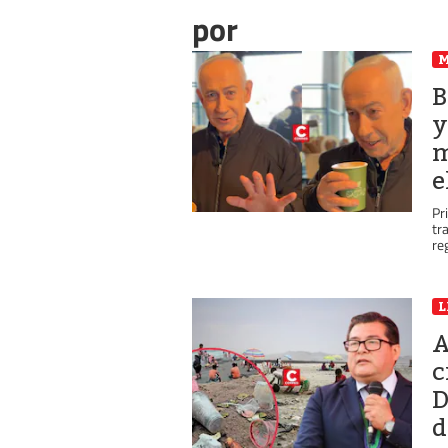
por
B
y
m
e
Pr
tr
reg
L
A
c
D
d