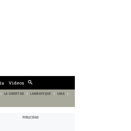
ia
Videos
Cuadro
de
búsqueda
LA LIBERTAD
LAMBAYEQUE
LIMA