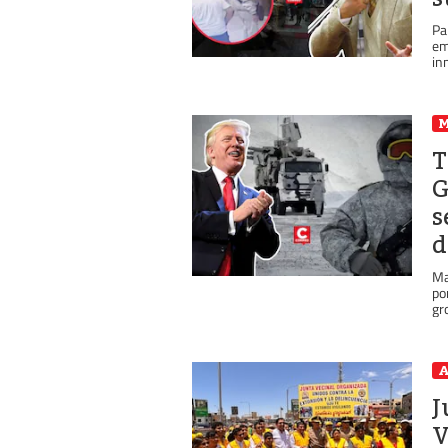
Pa
em
in
T
G
s
d
Ma
po
gr
A
J
V