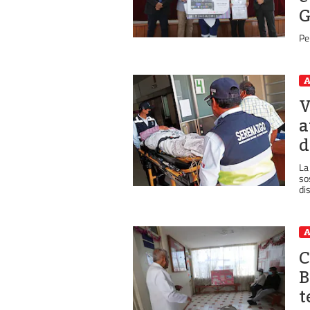
G
Pe
A
V
a
d
La
so
dis
A
C
B
t