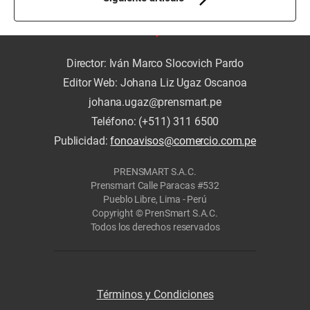
Director: Iván Marco Slocovich Pardo
Editor Web: Johana Liz Ugaz Oscanoa
johana.ugaz@prensmart.pe
Teléfono: (+511) 311 6500
Publicidad:
fonoavisos@comercio.com.pe
PRENSMART S.A.C.
Prensmart Calle Paracas #532
Pueblo Libre, Lima - Perú
Copyright © PrenSmart S.A.C.
Todos los derechos reservados
Términos y Condiciones