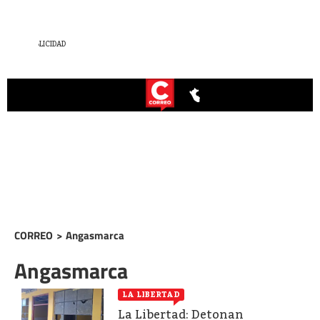
CORREO
>
Angasmarca
Angasmarca
LA LIBERTAD
La Libertad: Detonan