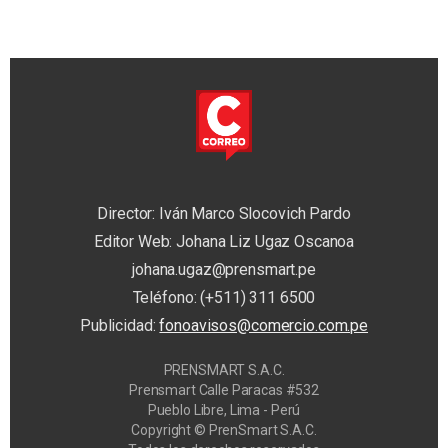
Director: Iván Marco Slocovich Pardo
Editor Web: Johana Liz Ugaz Oscanoa
johana.ugaz@prensmart.pe
Teléfono: (+511) 311 6500
Publicidad:
fonoavisos@comercio.com.pe
PRENSMART S.A.C.
Prensmart Calle Paracas #532
Pueblo Libre, Lima - Perú
Copyright © PrenSmart S.A.C.