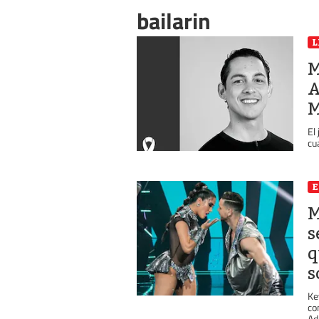
bailarin
L
M
A
M
El
cu
E
M
s
q
s
Ke
co
Ad