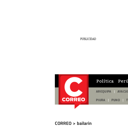
Política
Per
AREQUIPA
AYACU
PIURA
PUNO
CORREO
>
bailarin