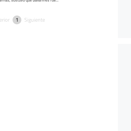
erior
1
Siguiente