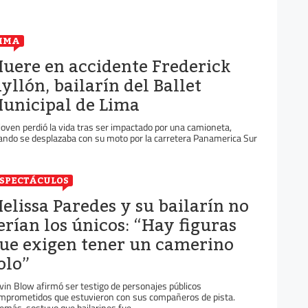
IMA
uere en accidente Frederick
yllón, bailarín del Ballet
unicipal de Lima
 joven perdió la vida tras ser impactado por una camioneta,
ando se desplazaba con su moto por la carretera Panamerica Sur
SPECTÁCULOS
elissa Paredes y su bailarín no
erían los únicos: “Hay figuras
ue exigen tener un camerino
olo”
vin Blow afirmó ser testigo de personajes públicos
mprometidos que estuvieron con sus compañeros de pista.
emás, sostuvo que bailarines fue...