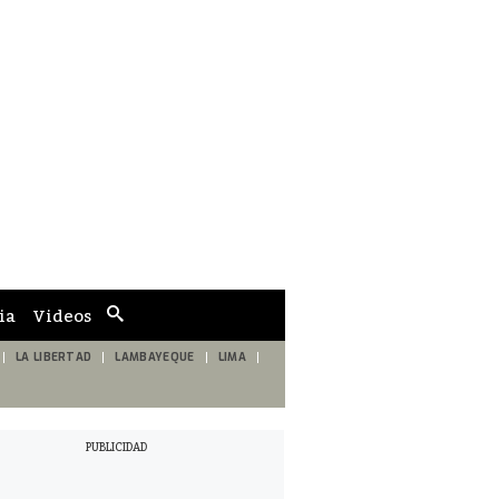
ia
Videos
Cuadro
de
búsqueda
LA LIBERTAD
LAMBAYEQUE
LIMA