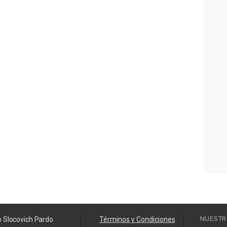
NUESTR
o Slocovich Pardo
Términos y Condiciones