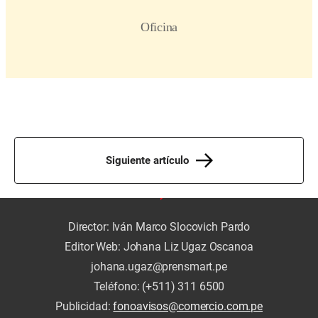
Siguiente artículo
Director: Iván Marco Slocovich Pardo
Editor Web: Johana Liz Ugaz Oscanoa
johana.ugaz@prensmart.pe
Teléfono: (+511) 311 6500
Publicidad:
fonoavisos@comercio.com.pe