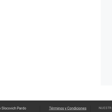
NUESTR
o Slocovich Pardo
Términos y Condiciones