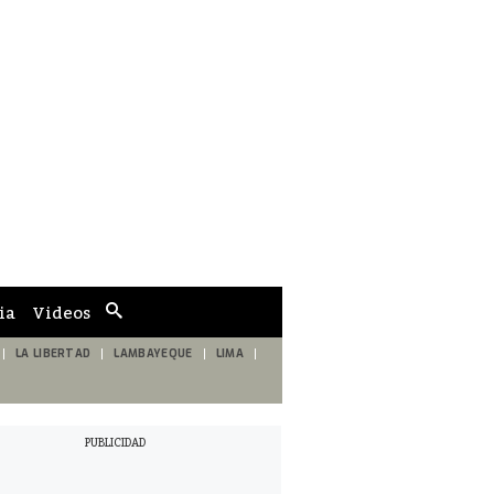
ia
Videos
Cuadro
de
búsqueda
LA LIBERTAD
LAMBAYEQUE
LIMA