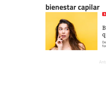
bienestar capilar
S
B
q
De
fo
Ant