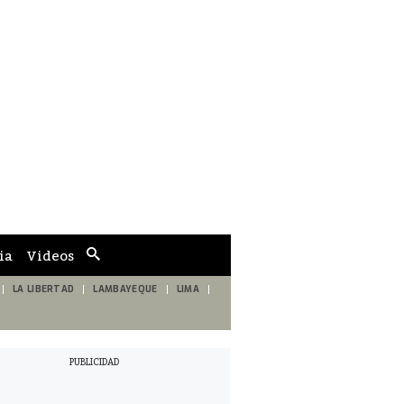
ia
Videos
Cuadro
de
búsqueda
LA LIBERTAD
LAMBAYEQUE
LIMA