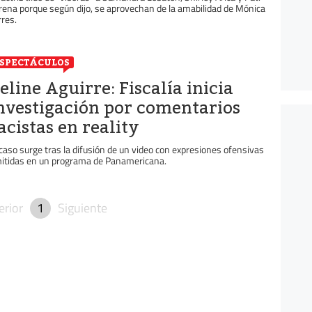
rena porque según dijo, se aprovechan de la amabilidad de Mónica
rres.
SPECTÁCULOS
eline Aguirre: Fiscalía inicia
nvestigación por comentarios
acistas en reality
 caso surge tras la difusión de un video con expresiones ofensivas
itidas en un programa de Panamericana.
erior
1
Siguiente