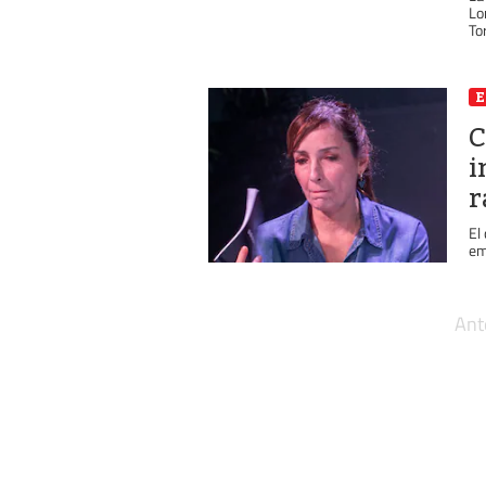
Lo
To
E
C
i
r
El
em
Ant