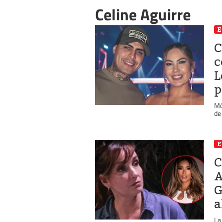
Celine Aguirre
E
C
c
L
p
Mó
de
E
C
A
G
a
La