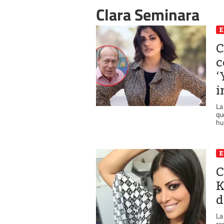
Clara Seminara
E
C
c
‘
i
La
qu
hu
E
C
K
d
La
re