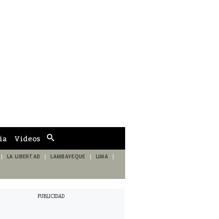
ia
Videos
Cuadro
de
búsqueda
LA LIBERTAD
LAMBAYEQUE
LIMA