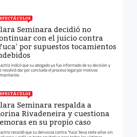
SPECTÁCULOS
lara Seminara decidió no
ontinuar con el juicio contra
Yuca’ por supuestos tocamientos
ndebidos
 actriz indicó que su abogado ya fue informado de su decisión y
e resolvió dar por concluido el proceso legal por motivos
manitarios.
SPECTÁCULOS
lara Seminara respalda a
orina Rivadeneira y cuestiona
emoras en su propio caso
 actriz recordó que su denuncia contra ‘Yuca’ lleva siete años sin
solverse y pidió un trato equitativo para todas las víctimas.