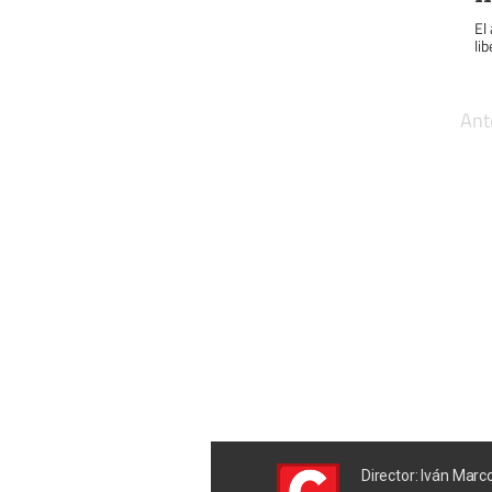
El
li
Ant
Director: Iván Marc