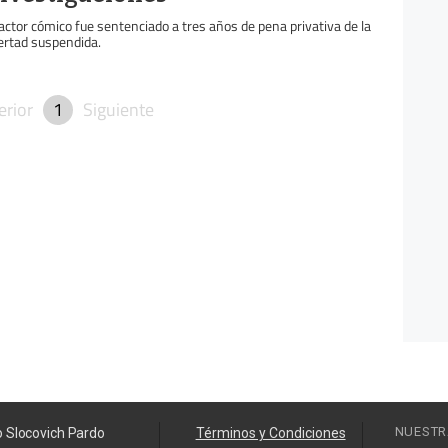
 actor cómico fue sentenciado a tres años de pena privativa de la
bertad suspendida.
erior
1
Siguiente
NUESTR
o Slocovich Pardo
Términos y Condiciones