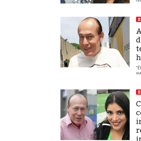
E
A
d
t
h
“É
vu
E
C
c
i
r
i