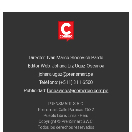
Director: Iván Marco Slocovich Pardo
Editor Web: Johana Liz Ugaz Oscanoa
johana.ugaz@prensmart.pe
Teléfono: (+511) 311 6500
Publicidad:
fonoavisos@comercio.com.pe
PRENSMART S.A.C.
Prensmart Calle Paracas #532
Pueblo Libre, Lima - Perú
Copyright © PrenSmart S.A.C.
Todos los derechos reservados