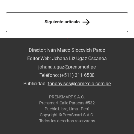
Siguiente artículo
Director: Iván Marco Slocovich Pardo
Editor Web: Johana Liz Ugaz Oscanoa
johana.ugaz@prensmart.pe
Teléfono: (+511) 311 6500
Publicidad:
fonoavisos@comercio.com.pe
PRENSMART S.A.C.
Prensmart Calle Paracas #532
Pueblo Libre, Lima - Perú
Copyright © PrenSmart S.A.C.
Todos los derechos reservados