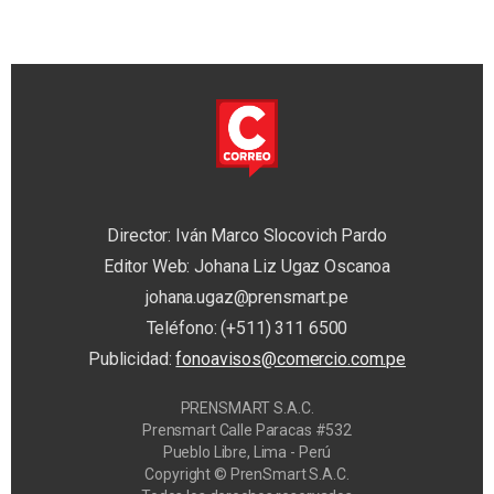
Director: Iván Marco Slocovich Pardo
Editor Web: Johana Liz Ugaz Oscanoa
johana.ugaz@prensmart.pe
Teléfono: (+511) 311 6500
Publicidad:
fonoavisos@comercio.com.pe
PRENSMART S.A.C.
Prensmart Calle Paracas #532
Pueblo Libre, Lima - Perú
Copyright © PrenSmart S.A.C.