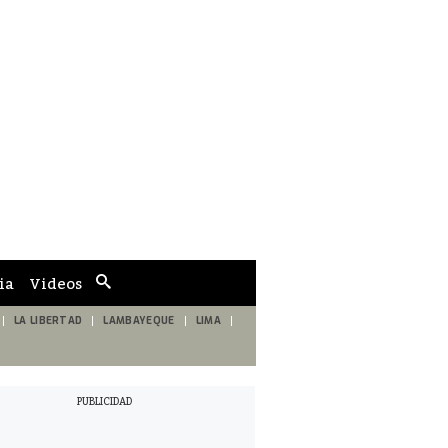
ia
Videos
Cuadro
de
búsqueda
LA LIBERTAD
LAMBAYEQUE
LIMA