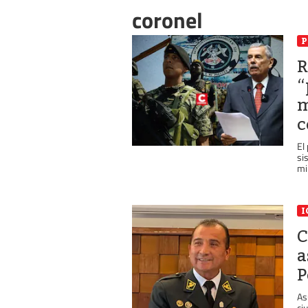
coronel
P
R
“
m
c
El
si
mil
I
C
a
P
As
ci