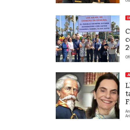
I
C
c
2
Of
A
L
t
F
An
Ar