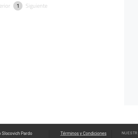
erior
1
Siguiente
NUESTR
o Slocovich Pardo
Términos y Condiciones