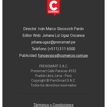
Director: Iván Marco Slocovich Pardo
Editor Web: Johana Liz Ugaz Oscanoa
johana.ugaz@prensmart.pe
Teléfono: (+511) 311 6500
Publicidad:
fonoavisos@comercio.com.pe
PRENSMART S.A.C.
Prensmart Calle Paracas #532
Pueblo Libre, Lima - Perú
Copyright © PrenSmart S.A.C.
Todos los derechos reservados
Privacy Manager
Términos y Condiciones