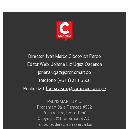
Director: Iván Marco Slocovich Pardo
Editor Web: Johana Liz Ugaz Oscanoa
johana.ugaz@prensmart.pe
Teléfono: (+511) 311 6500
Publicidad:
fonoavisos@comercio.com.pe
PRENSMART S.A.C.
Prensmart Calle Paracas #532
Pueblo Libre, Lima - Perú
Copyright © PrenSmart S.A.C.
Todos los derechos reservados