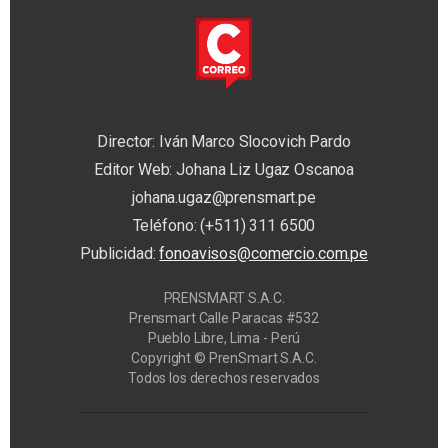
Director: Iván Marco Slocovich Pardo
Editor Web: Johana Liz Ugaz Oscanoa
johana.ugaz@prensmart.pe
Teléfono: (+511) 311 6500
Publicidad:
fonoavisos@comercio.com.pe
PRENSMART S.A.C.
Prensmart Calle Paracas #532
Pueblo Libre, Lima - Perú
Copyright © PrenSmart S.A.C.
Todos los derechos reservados
Privacy Manager