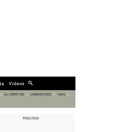
ia
Videos
Cuadro
de
búsqueda
LA LIBERTAD
LAMBAYEQUE
LIMA