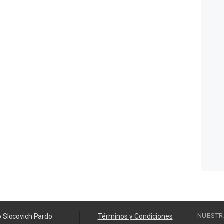
NUESTR
o Slocovich Pardo
Términos y Condiciones