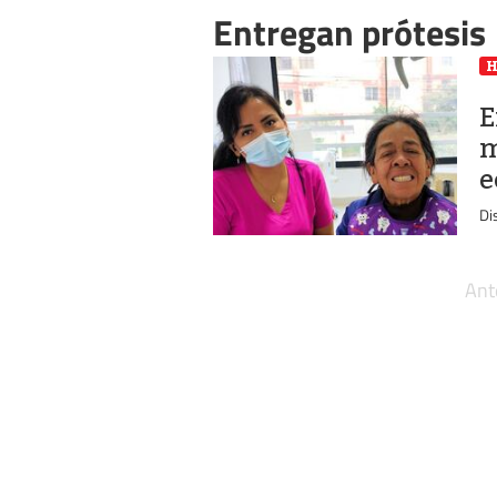
Entregan prótesis
E
m
e
Di
Ant