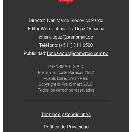
Director: Iván Marco Slocovich Pardo
Editor Web: Johana Liz Ugaz Oscanoa
johana.ugaz@prensmart.pe
Teléfono: (+511) 311 6500
Publicidad:
fonoavisos@comercio.com.pe
PRENSMART S.A.C.
Prensmart Calle Paracas #532
Pueblo Libre, Lima - Perú
Copyright © PrenSmart S.A.C.
Todos los derechos reservados
Privacy Manager
Términos y Condiciones
Política de Privacidad