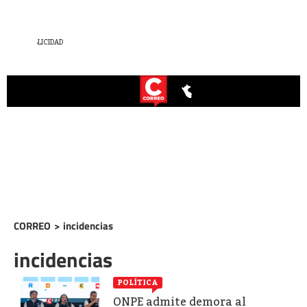
CORREO
>
incidencias
incidencias
POLÍTICA
ONPE admite demora al