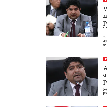
P
V
n
p
T
“S
ap
ex
P
A
a
p
Ju
pr