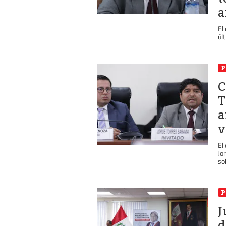
a
El
úl
P
C
T
a
v
El
Jo
so
P
J
d