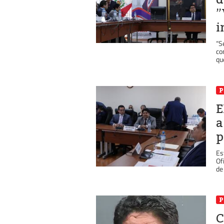
”
i
“S
co
qu
P
E
a
p
Es
Of
de 
P
C