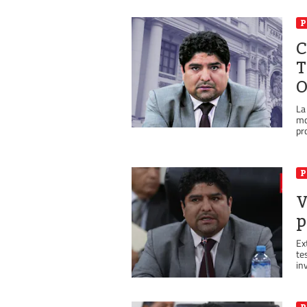
P
C
T
O
La
mo
pr
P
V
p
Ex
te
in