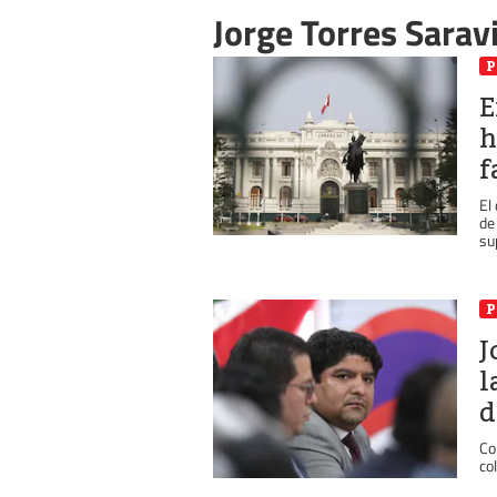
Jorge Torres Sarav
P
E
h
f
El
de
sup
P
J
l
d
Co
co