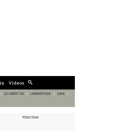
ia
Videos
Cuadro
de
búsqueda
LA LIBERTAD
LAMBAYEQUE
LIMA