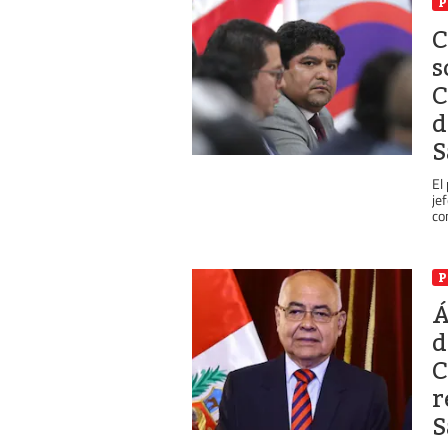
P
C
s
C
d
S
El
je
co
P
Á
d
C
r
S