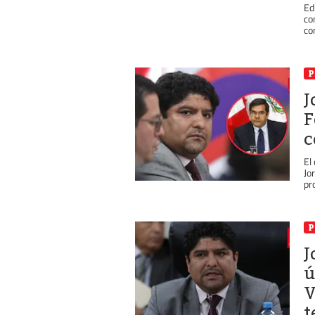
Ed
co
co
P
J
F
c
El
Jo
pro
P
J
ú
V
t