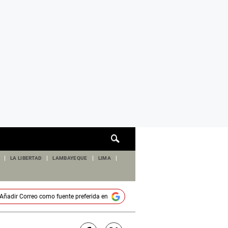
Cuadro
de
búsqueda
LA LIBERTAD
LAMBAYEQUE
LIMA
Añadir
Correo
como fuente preferida en