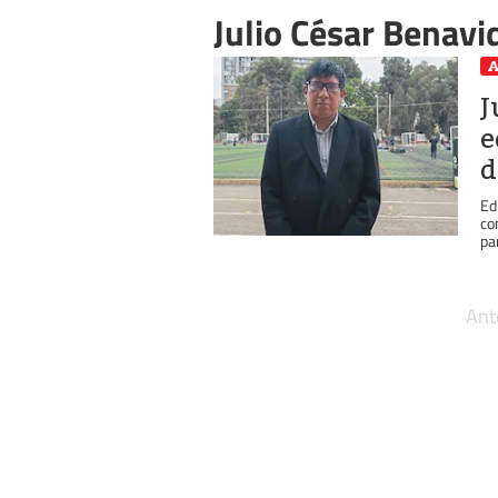
Julio César Benavi
A
J
e
d
Ed
co
par
Ant