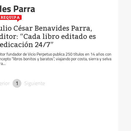
des Parra
REQUIPA
ulio César Benavides Parra,
ditor: “Cada libro editado es
edicación 24/7”
itor fundador de Vicio Perpetuo publica 250 títulos en 14 años con
ncepto “libros bonitos y baratos”, viajando por costa, sierra y selva
a...
erior
1
Siguiente