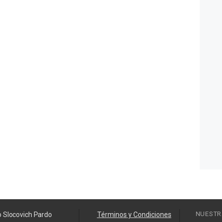
NUESTR
o Slocovich Pardo
Términos y Condiciones