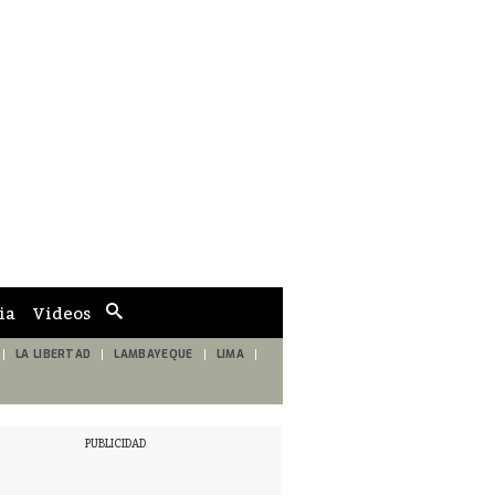
ia
Videos
Cuadro
de
búsqueda
LA LIBERTAD
LAMBAYEQUE
LIMA