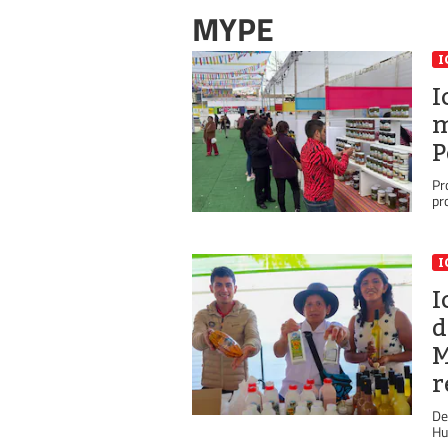
MYPE
I
I
m
P
Pr
pr
I
I
d
M
r
De
Hu