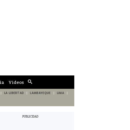
ia
Videos
Cuadro
de
búsqueda
LA LIBERTAD
LAMBAYEQUE
LIMA