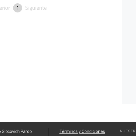
erior
1
Siguiente
NUESTR
o Slocovich Pardo
Términos y Condiciones