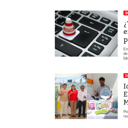
D
¿
e
p
En
de
bá
I
I
E
M
Po
re