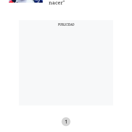
nacer”
1