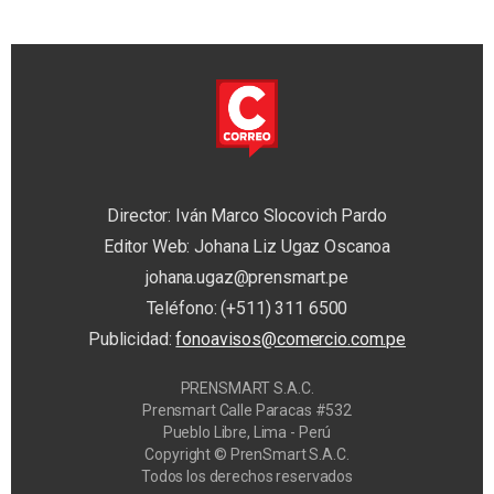
Director: Iván Marco Slocovich Pardo
Editor Web: Johana Liz Ugaz Oscanoa
johana.ugaz@prensmart.pe
Teléfono: (+511) 311 6500
Publicidad:
fonoavisos@comercio.com.pe
PRENSMART S.A.C.
Prensmart Calle Paracas #532
Pueblo Libre, Lima - Perú
Copyright © PrenSmart S.A.C.
Todos los derechos reservados