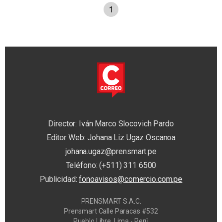
1
Director: Iván Marco Slocovich Pardo
Editor Web: Johana Liz Ugaz Oscanoa
johana.ugaz@prensmart.pe
Teléfono: (+511) 311 6500
Publicidad:
fonoavisos@comercio.com.pe
PRENSMART S.A.C.
Prensmart Calle Paracas #532
Pueblo Libre, Lima - Perú