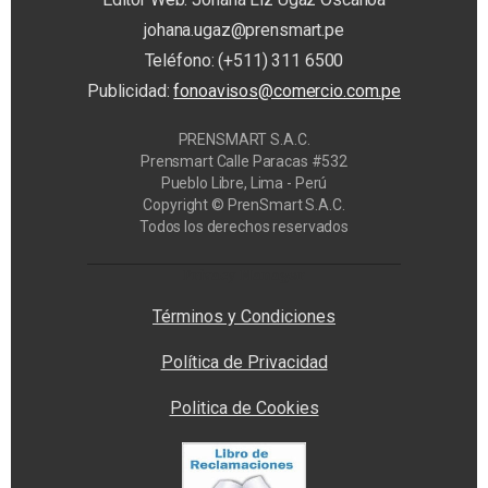
johana.ugaz@prensmart.pe
Teléfono: (+511) 311 6500
Publicidad:
fonoavisos@comercio.com.pe
PRENSMART S.A.C.
Prensmart Calle Paracas #532
Pueblo Libre, Lima - Perú
Copyright © PrenSmart S.A.C.
Todos los derechos reservados
Privacy Manager
Términos y Condiciones
Política de Privacidad
Politica de Cookies