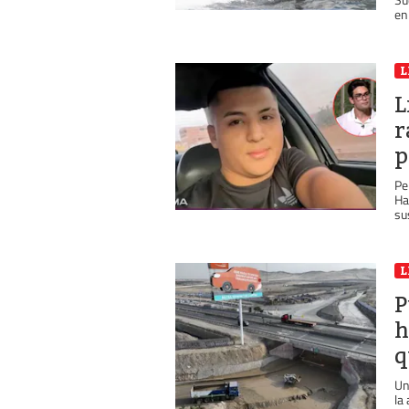
en
L
L
r
p
Pe
Ha
su
L
P
h
q
Un
la