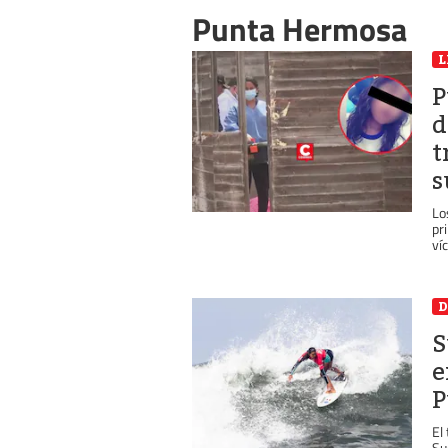
Punta Hermosa
L
P
d
t
s
Lo
pr
ví
D
S
e
P
El
Su