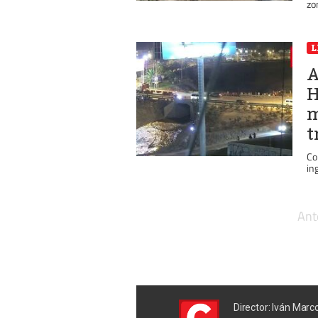
zo
L
A
H
m
t
Co
in
Ant
Director: Iván Marc