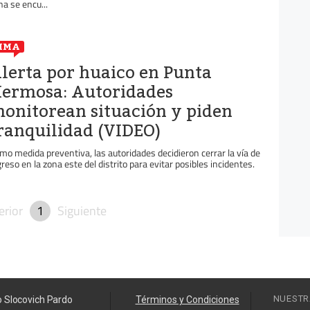
na se encu...
IMA
lerta por huaico en Punta
ermosa: Autoridades
onitorean situación y piden
ranquilidad (VIDEO)
mo medida preventiva, las autoridades decidieron cerrar la vía de
greso en la zona este del distrito para evitar posibles incidentes.
erior
1
Siguiente
NUESTR
o Slocovich Pardo
Términos y Condiciones