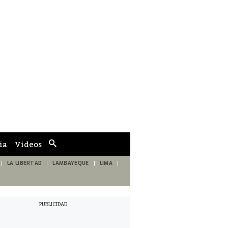
ia
Videos
Cuadro
de
búsqueda
LA LIBERTAD
LAMBAYEQUE
LIMA