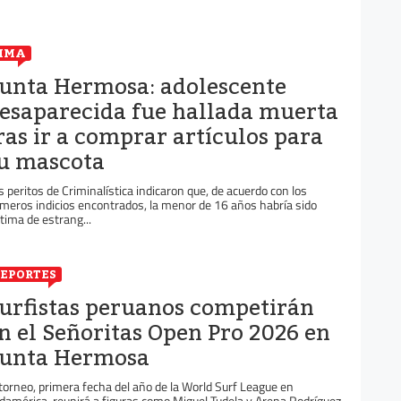
IMA
unta Hermosa: adolescente
esaparecida fue hallada muerta
ras ir a comprar artículos para
u mascota
s peritos de Criminalística indicaron que, de acuerdo con los
imeros indicios encontrados, la menor de 16 años habría sido
ctima de estrang...
EPORTES
urfistas peruanos competirán
n el Señoritas Open Pro 2026 en
unta Hermosa
 torneo, primera fecha del año de la World Surf League en
damérica, reunirá a figuras como Miguel Tudela y Arena Rodríguez