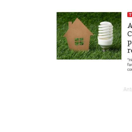
T
A
C
p
r
“H
fa
co
Ant