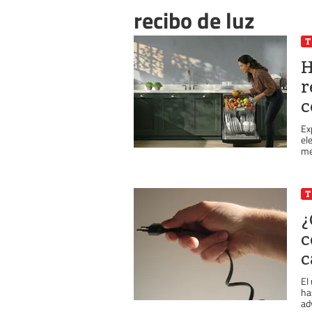
recibo de luz
T
H
r
c
Ex
el
me
T
¿
c
c
El
ha
ad