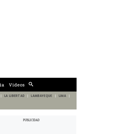
ia
Videos
Cuadro
de
búsqueda
LA LIBERTAD
LAMBAYEQUE
LIMA