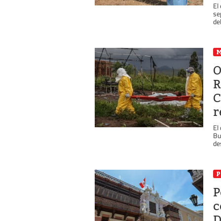
El
se
del
O
R
C
r
El
Bu
de
P
P
c
D