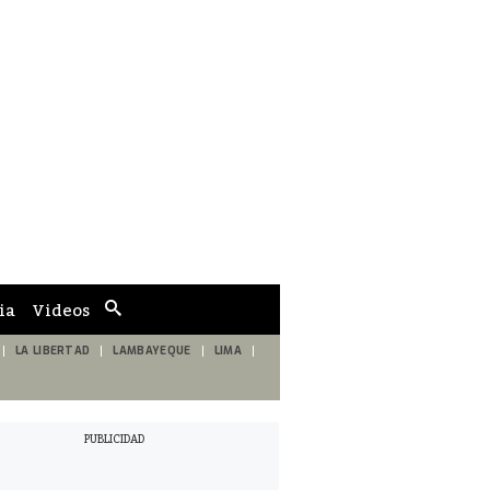
ia
Videos
Cuadro
de
búsqueda
LA LIBERTAD
LAMBAYEQUE
LIMA