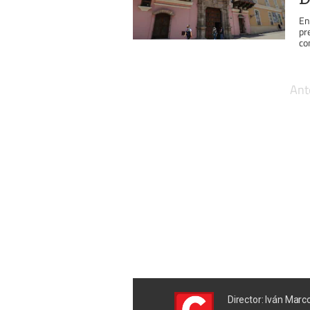
En
pr
co
Ant
Director: Iván Marc