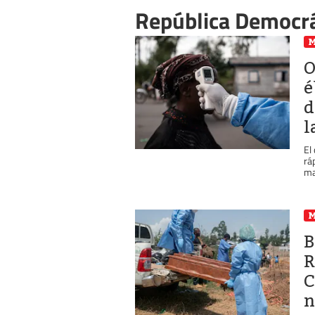
República Democrá
O
é
d
l
El
rá
ma
B
R
C
n