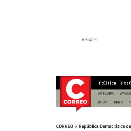
Política
Per
AREQUIPA
AYACU
PIURA
PUNO
CORREO
>
República Democrática d