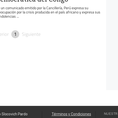
 un comunicado emitido por la Cancillería, Perú expresa su
eocupación por la crisis producida en el país africano y expresa sus
ndolencias ...
erior
1
Siguiente
NUESTR
o Slocovich Pardo
Términos y Condiciones