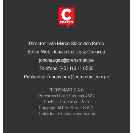
Director: Iván Marco Slocovich Pardo
Editor Web: Johana Liz Ugaz Oscanoa
johana.ugaz@prensmart.pe
Teléfono: (+511) 311 6500
Publicidad:
fonoavisos@comercio.com.pe
PRENSMART S.A.C.
Prensmart Calle Paracas #532
Pueblo Libre, Lima - Perú
Copyright © PrenSmart S.A.C.
Todos los derechos reservados
Privacy Manager