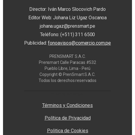
Director: Iván Marco Slocovich Pardo
Editor Web: Johana Liz Ugaz Oscanoa
johana.ugaz@prensmart.pe
Teléfono: (+511) 311 6500
Publicidad:
fonoavisos@comercio.com.pe
PRENSMART S.A.C.
Prensmart Calle Paracas #532
Pueblo Libre, Lima - Perú
Copyright © PrenSmart S.A.C.
Todos los derechos reservados
Privacy Manager
Términos y Condiciones
Política de Privacidad
Politica de Cookies