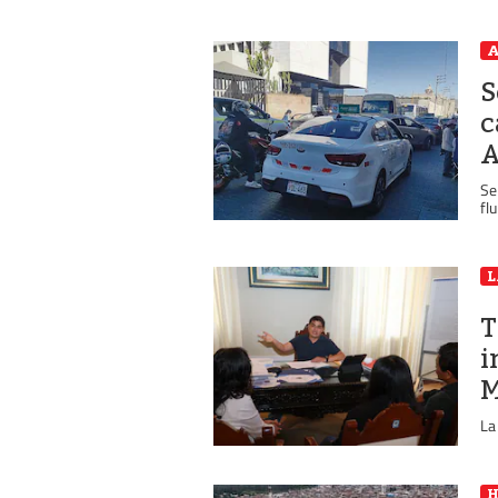
A
S
c
A
Se
fl
L
T
i
M
La