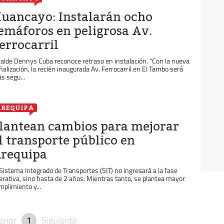
uancayo: Instalarán ocho
emáforos en peligrosa Av.
errocarril
calde Dennys Cuba reconoce retraso en instalación. “Con la nueva
ñalización, la recién inaugurada Av. Ferrocarril en El Tambo será
s segu...
REQUIPA
lantean cambios para mejorar
l transporte público en
requipa
 Sistema Integrado de Transportes (SIT) no ingresará a la fase
erativa, sino hasta de 2 años. Mientras tanto, se plantea mayor
mplimiento y...
erior
1
Siguiente