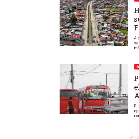
H
s
F
Al
se
má
A
P
e
A
El
op
cu
Ant