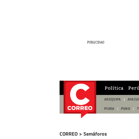
Política
Per
AREQUIPA
AYACU
PIURA
PUNO
CORREO
>
Semáforos