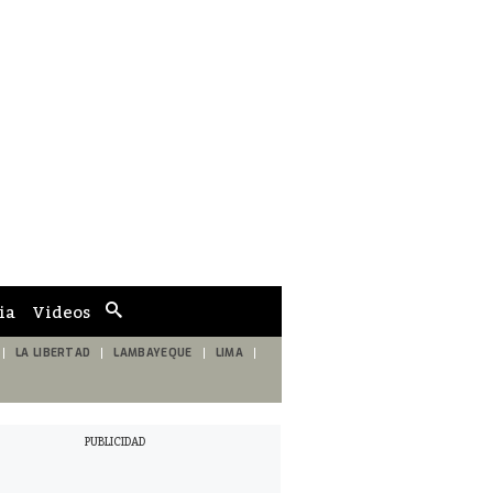
ia
Videos
Cuadro
de
búsqueda
LA LIBERTAD
LAMBAYEQUE
LIMA