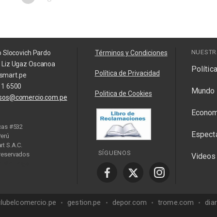
NUESTR
o Slocovich Pardo
Términos y Condiciones
a Liz Ugaz Oscanoa
Polític
Política de Privacidad
smart.pe
11 6500
Mundo
Politica de Cookies
isos@comercio.com.pe
Econom
cas #532
Espect
Perú
t S.A.C.
SÍGUENOS
reservados
Videos
y Manager
clubelcomercio.pe
gestion.pe
depor.com
trome.com
dia