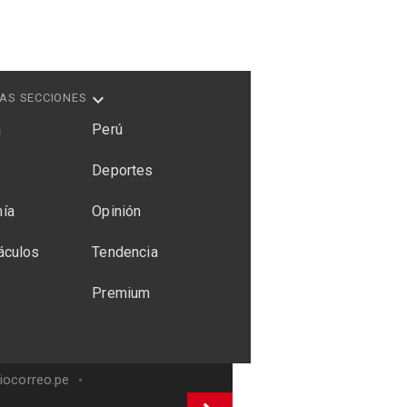
AS SECCIONES
a
Perú
Deportes
ía
Opinión
áculos
Tendencia
Premium
riocorreo.pe