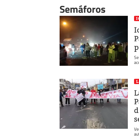
Semáforos
I
I
P
p
Se
ac
L
L
P
d
s
Ve
au