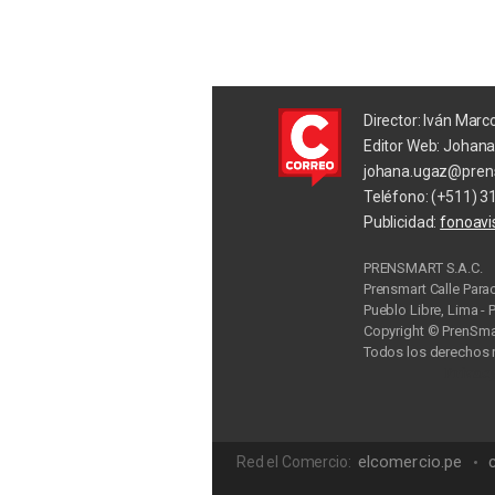
Director: Iván Marc
Editor Web: Johan
johana.ugaz@pren
Teléfono: (+511) 3
Publicidad:
fonoav
PRENSMART S.A.C.
Prensmart Calle Para
Pueblo Libre, Lima - 
Copyright © PrenSmar
Todos los derechos 
Privac
elcomercio.pe
Red el Comercio: