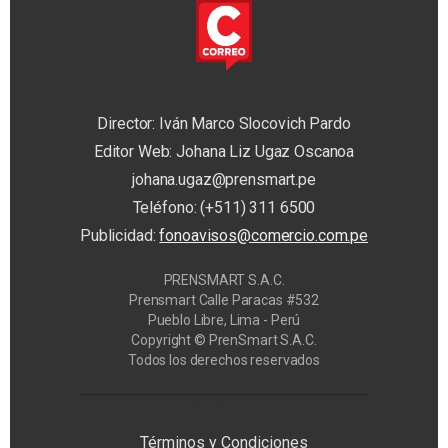
Director: Iván Marco Slocovich Pardo
Editor Web: Johana Liz Ugaz Oscanoa
johana.ugaz@prensmart.pe
Teléfono: (+511) 311 6500
Publicidad:
fonoavisos@comercio.com.pe
PRENSMART S.A.C.
Prensmart Calle Paracas #532
Pueblo Libre, Lima - Perú
Copyright © PrenSmart S.A.C.
Todos los derechos reservados
Privacy Manager
Términos y Condiciones