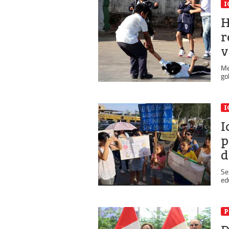
I
H
r
v
Me
go
I
I
p
d
Se
ed
P