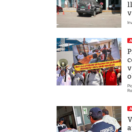
l
v
In
A
P
c
v
o
Pi
Ro
A
V
a