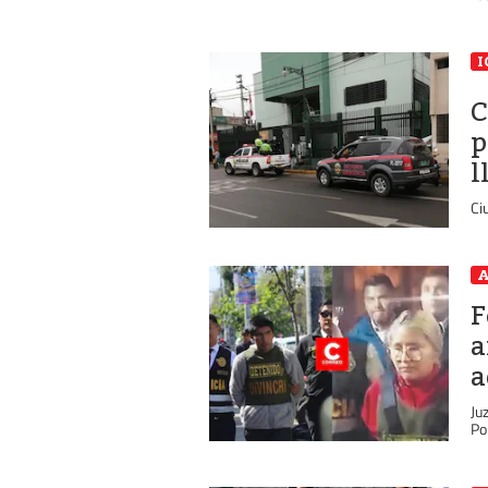
I
C
p
l
Ci
A
F
a
a
Ju
Po