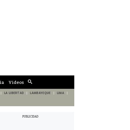
ia
Videos
Cuadro
de
búsqueda
LA LIBERTAD
LAMBAYEQUE
LIMA