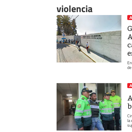
violencia
A
G
A
c
e
En
de
A
A
b
Ci
la
suj