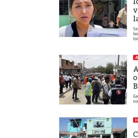
I
v
l
Se
la
to
A
A
o
B
Ge
so
I
C