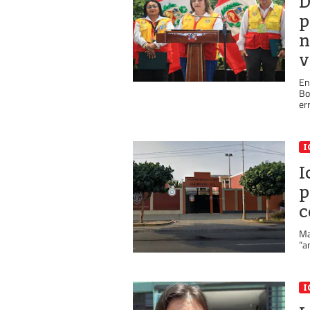
D
p
n
v
En
Bo
er
I
I
p
c
Ma
“a
I