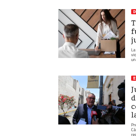
D
T
f
j
La
vi
una
J
d
c
l
Pr
Cá
re