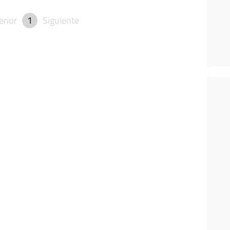
erior
1
Siguiente