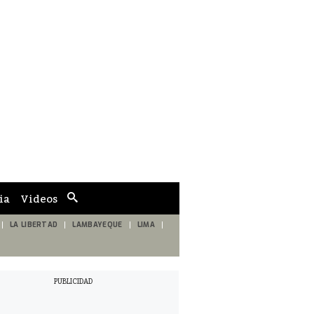
ia
Videos
Cuadro
de
búsqueda
LA LIBERTAD
LAMBAYEQUE
LIMA