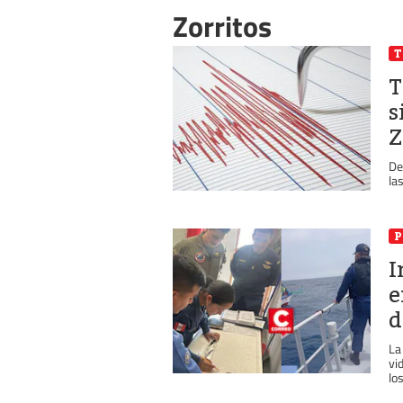
Zorritos
T
T
s
Z
De
la
P
I
e
d
La
vi
los