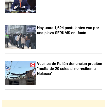
Hoy unos 1,694 postulantes van por
una plaza SERUMS en Junín
Vecinos de Palián denuncian presión:
“multa de 20 soles si no reciben a
Nolasco”