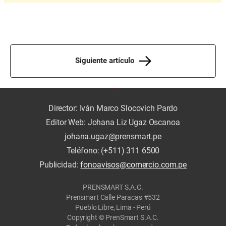
Siguiente artículo
Director: Iván Marco Slocovich Pardo
Editor Web: Johana Liz Ugaz Oscanoa
johana.ugaz@prensmart.pe
Teléfono: (+511) 311 6500
Publicidad:
fonoavisos@comercio.com.pe
PRENSMART S.A.C.
Prensmart Calle Paracas #532
Pueblo Libre, Lima - Perú
Copyright © PrenSmart S.A.C.