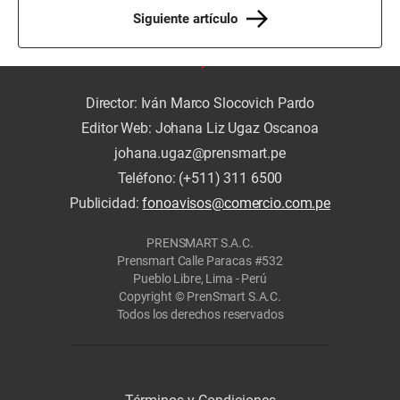
Siguiente artículo
Director: Iván Marco Slocovich Pardo
Editor Web: Johana Liz Ugaz Oscanoa
johana.ugaz@prensmart.pe
Teléfono: (+511) 311 6500
Publicidad:
fonoavisos@comercio.com.pe
PRENSMART S.A.C.
Prensmart Calle Paracas #532
Pueblo Libre, Lima - Perú
Copyright © PrenSmart S.A.C.
Todos los derechos reservados