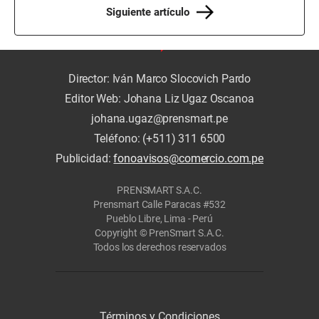
Siguiente artículo
Director: Iván Marco Slocovich Pardo
Editor Web: Johana Liz Ugaz Oscanoa
johana.ugaz@prensmart.pe
Teléfono: (+511) 311 6500
Publicidad:
fonoavisos@comercio.com.pe
PRENSMART S.A.C.
Prensmart Calle Paracas #532
Pueblo Libre, Lima - Perú
Copyright © PrenSmart S.A.C.
Todos los derechos reservados
Términos y Condiciones