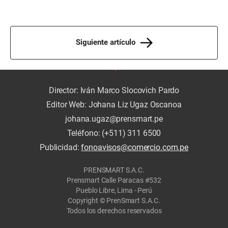
Siguiente artículo
Director: Iván Marco Slocovich Pardo
Editor Web: Johana Liz Ugaz Oscanoa
johana.ugaz@prensmart.pe
Teléfono: (+511) 311 6500
Publicidad:
fonoavisos@comercio.com.pe
PRENSMART S.A.C.
Prensmart Calle Paracas #532
Pueblo Libre, Lima - Perú
Copyright © PrenSmart S.A.C.
Todos los derechos reservados