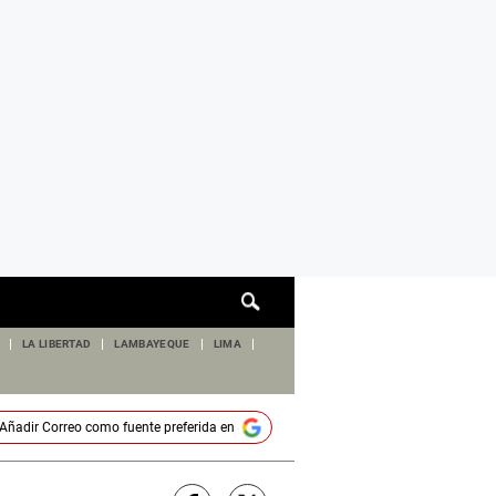
Cuadro
de
búsqueda
LA LIBERTAD
LAMBAYEQUE
LIMA
Añadir
Correo
como fuente preferida en