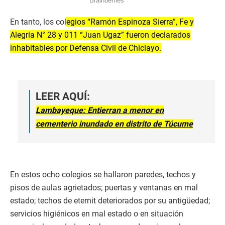
En tanto, los col
egios “Ramón Espinoza Sierra”, Fe y
Alegría N° 28 y 011 “Juan Ugaz” fueron declarados
inhabitables por Defensa Civil de Chiclayo.
LEER AQUÍ:
Lambayeque: Entierran a menor en
cementerio inundado en distrito de Túcume
En estos ocho colegios se hallaron paredes, techos y
pisos de aulas agrietados; puertas y ventanas en mal
estado; techos de eternit deteriorados por su antigüedad;
servicios higiénicos en mal estado o en situación