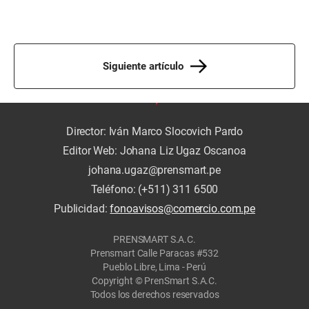
Siguiente artículo
Director: Iván Marco Slocovich Pardo
Editor Web: Johana Liz Ugaz Oscanoa
johana.ugaz@prensmart.pe
Teléfono: (+511) 311 6500
Publicidad:
fonoavisos@comercio.com.pe
PRENSMART S.A.C.
Prensmart Calle Paracas #532
Pueblo Libre, Lima - Perú
Copyright © PrenSmart S.A.C.
Todos los derechos reservados