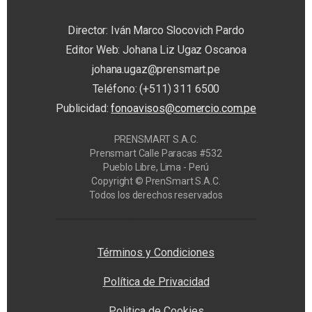
Director: Iván Marco Slocovich Pardo
Editor Web: Johana Liz Ugaz Oscanoa
johana.ugaz@prensmart.pe
Teléfono: (+511) 311 6500
Publicidad:
fonoavisos@comercio.com.pe
PRENSMART S.A.C.
Prensmart Calle Paracas #532
Pueblo Libre, Lima - Perú
Copyright © PrenSmart S.A.C.
Todos los derechos reservados
Privacy Manager
Términos y Condiciones
Política de Privacidad
Politica de Cookies