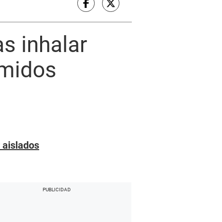
as inhalar
rmidos
 aislados