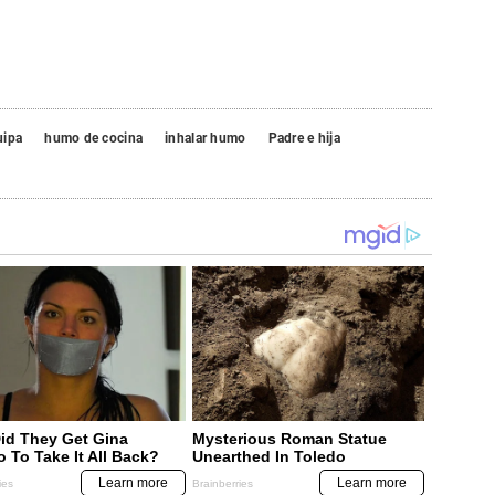
uipa
humo de cocina
inhalar humo
Padre e hija