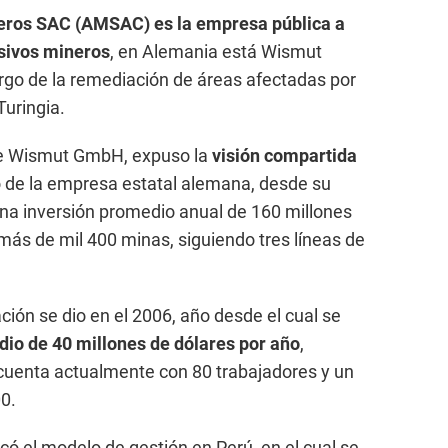
eros SAC (AMSAC) es la empresa pública a
sivos mineros
, en Alemania está Wismut
rgo de la remediación de áreas afectadas por
Turingia.
de Wismut GmbH, expuso la
visión compartida
so de la empresa estatal alemana, desde su
una inversión promedio anual de 160 millones
más de mil 400 minas, siguiendo tres líneas de
ión se dio en el 2006, año desde el cual se
o de 40 millones de dólares por año
,
uenta actualmente con 80 trabajadores y un
0.
ó el modelo de gestión en Perú, en el cual se