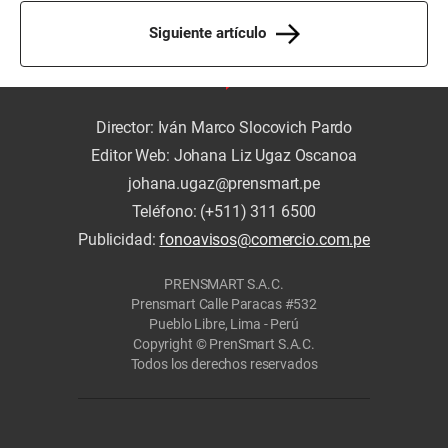
Siguiente artículo
Director: Iván Marco Slocovich Pardo
Editor Web: Johana Liz Ugaz Oscanoa
johana.ugaz@prensmart.pe
Teléfono: (+511) 311 6500
Publicidad:
fonoavisos@comercio.com.pe
PRENSMART S.A.C.
Prensmart Calle Paracas #532
Pueblo Libre, Lima - Perú
Copyright © PrenSmart S.A.C.
Todos los derechos reservados