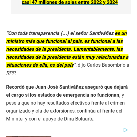
casi 47 millones de soles entre 2022 y 2024
“Con toda transparencia (...) el señor Santiváñez
es un
ministro más que funcional al país, es funcional a las
necesidades de la presidenta. Lamentablemente, las
necesidades de la presidenta están muy relacionadas a
situaciones de ella, no del país
”
, dijo
Carlos Basombrío a
RPP
.
Recordó que Juan José Santiváñez aseguró que dejará
el cargo si los estados de emergencia no funcionan,
y
pese a que no hay resultados efectivos frente al crimen
organizado y ola de extorsiones, continúa al frente del
Mininter y con el apoyo de Dina Boluarte.