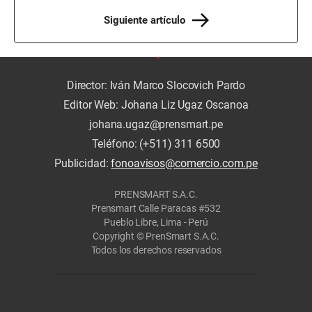
Siguiente artículo
Director: Iván Marco Slocovich Pardo
Editor Web: Johana Liz Ugaz Oscanoa
johana.ugaz@prensmart.pe
Teléfono: (+511) 311 6500
Publicidad:
fonoavisos@comercio.com.pe
PRENSMART S.A.C.
Prensmart Calle Paracas #532
Pueblo Libre, Lima - Perú
Copyright © PrenSmart S.A.C.
Todos los derechos reservados