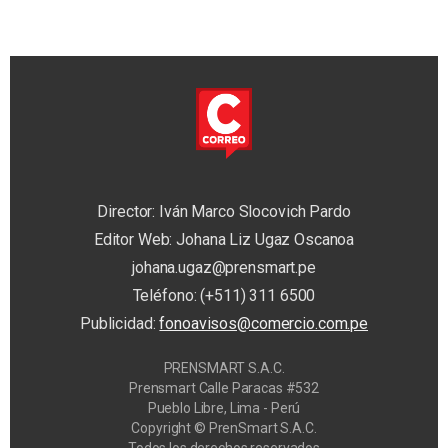
Director: Iván Marco Slocovich Pardo
Editor Web: Johana Liz Ugaz Oscanoa
johana.ugaz@prensmart.pe
Teléfono: (+511) 311 6500
Publicidad:
fonoavisos@comercio.com.pe
PRENSMART S.A.C.
Prensmart Calle Paracas #532
Pueblo Libre, Lima - Perú
Copyright © PrenSmart S.A.C.