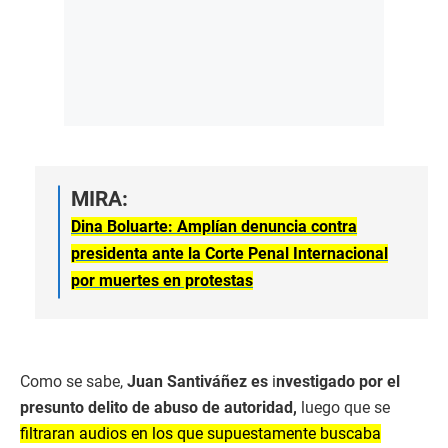
MIRA:
Dina Boluarte: Amplían denuncia contra
presidenta ante la Corte Penal Internacional
por muertes en protestas
Como se sabe,
Juan Santiváñez es
i
nvestigado por el
presunto delito de abuso de autoridad,
luego que se
filtraran audios en los que supuestamente buscaba