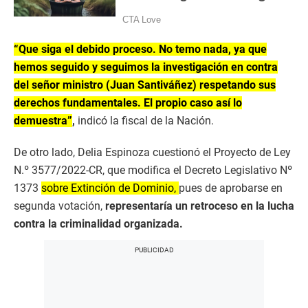
“Que siga el debido proceso. No temo nada, ya que
hemos seguido y seguimos la investigación en contra
del señor ministro (Juan Santiváñez) respetando sus
derechos fundamentales. El propio caso así lo
demuestra”
,
indicó la fiscal de la Nación.
De otro lado, Delia Espinoza cuestionó el Proyecto de Ley
N.º 3577/2022-CR, que modifica el Decreto Legislativo Nº
1373
sobre Extinción de Dominio,
pues de aprobarse en
segunda votación,
representaría un retroceso en la lucha
contra la criminalidad organizada.