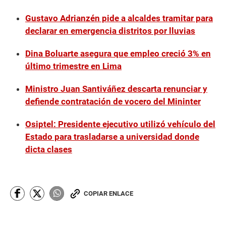
Gustavo Adrianzén pide a alcaldes tramitar para
declarar en emergencia distritos por lluvias
Dina Boluarte asegura que empleo creció 3% en
último trimestre en Lima
Ministro Juan Santiváñez descarta renunciar y
defiende contratación de vocero del Mininter
Osiptel: Presidente ejecutivo utilizó vehículo del
Estado para trasladarse a universidad donde
dicta clases
COPIAR ENLACE