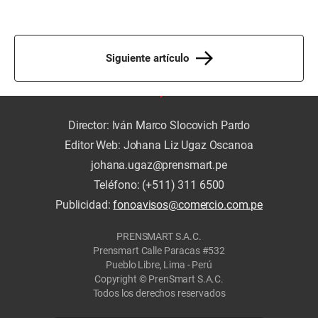
Siguiente artículo
Director: Iván Marco Slocovich Pardo
Editor Web: Johana Liz Ugaz Oscanoa
johana.ugaz@prensmart.pe
Teléfono: (+511) 311 6500
Publicidad:
fonoavisos@comercio.com.pe
PRENSMART S.A.C.
Prensmart Calle Paracas #532
Pueblo Libre, Lima - Perú
Copyright © PrenSmart S.A.C.
Todos los derechos reservados